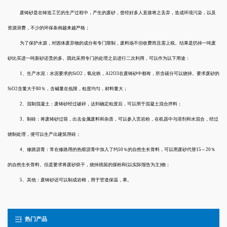
废铸砂是在铸造工艺的生产过程中，产生的废砂，曾经好多人直接将之丢弃，造成环境污染，以及
资源浪费，不少的环保条例越来越严格；
为了保护水源，对固体废弃物的成分有专门限制，废料场不但收费而且需上税。结果是扔掉一吨废
砂比买进一吨新砂还贵的多。因此采用专门的处理之后进行二次利用，可以作为以下用途：
1、生产水泥：水泥要求的SiO2，氧化铁，Al2O3在废铸砂中都有，所含碳分可以烧掉。要求废砂的
SiO2含量大于80％，含碱量在低限，粒度均匀，材料量大；
2、混制混凝土：废铸砂经过破碎，达到确定粒度后，可以用于混凝土混合拌料；
3、制砖：将废铸砂过筛，出去金属废料和杂质，可以参入页岩粉，在机器中与溶剂和水混合，经过
烧制处理，便可以生产出建筑用砖；
4、修路沥青：常在修路用的热熔沥青中加入了约50％的自然生长骨料，可以用废砂代替15～20％
的自然生长骨料。但是要求将废砂烘干，烧掉残留的煤粉和(以实际报告为主)物；
5、其他：废铸砂还可以制成岩棉，用于管道保温，果。
热门产品